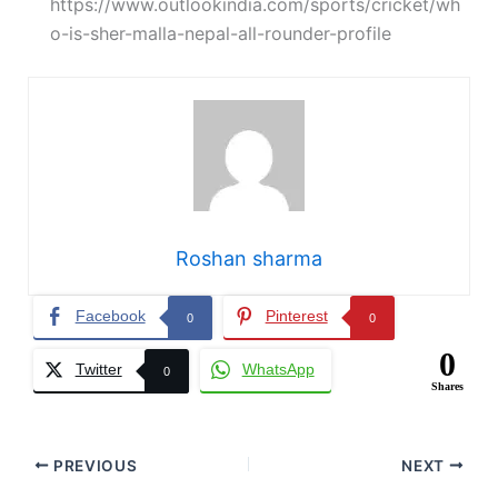
https://www.outlookindia.com/sports/cricket/wh
o-is-sher-malla-nepal-all-rounder-profile
Roshan sharma
Facebook
Pinterest
0
0
0
Twitter
WhatsApp
0
Shares
PREVIOUS
NEXT