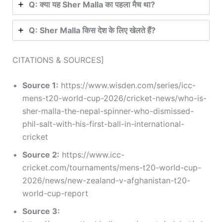
Q: क्या यह Sher Malla का पहला मैच था?
Q: Sher Malla किस देश के लिए खेलते हैं?
CITATIONS & SOURCES]
Source 1:
https://www.wisden.com/series/icc-
mens-t20-world-cup-2026/cricket-news/who-is-
sher-malla-the-nepal-spinner-who-dismissed-
phil-salt-with-his-first-ball-in-international-
cricket
Source 2:
https://www.icc-
cricket.com/tournaments/mens-t20-world-cup-
2026/news/new-zealand-v-afghanistan-t20-
world-cup-report
Source 3: