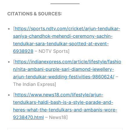
CITATIONS & SOURCES:
[
https://sports.ndtv.com/cricket/arjun-tendulkar-
saniya-chandhok-mehendi-ceremony-sachin-
tendulkar-sara-tendulkar-spotted-at-event-
6938928
– NDTV Sports]
[
https://indianexpress.com/article/lifestyle/fashio
n/nita-ambani-purple-sari-diamond-jewellery-
arjun-tendulkar-wedding-festivities-9860624/
–
The Indian Express]
[
https://www.news18.com/lifestyle/arjun-
tendulkars-haldi-bash-is-a-style-parade-and-
heres-what-the-tendulkars-and-ambanis-wore-
9238470.html
– News18]