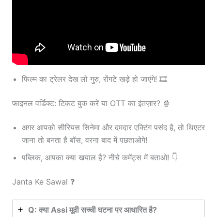
फिल्म का ट्रेलर देख लो गुरु, रोंगटे खड़े हो जाएंगे! 🎞️
फाइनल वर्डिक्ट: टिकट बुक करें या OTT का इंतज़ार? 🍿
अगर आपको सीरियस सिनेमा और दमदार एक्टिंग पसंद है, तो थिएटर
जाना तो बनता है बॉस, वरना बाद में पछताओगे!
पब्लिक, आपका क्या खयाल है? नीचे कमेंट्स में बताओ! 👇
Janta Ke Sawal ❓
Q: क्या Assi मूवी सच्ची घटना पर आधारित है?