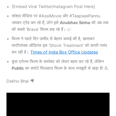
[Embed Viral Twitter/Instagram Post Here]
सोशल मीडिया पर #AssiMovie और #TaapseePannu
जमकर ट्रेंड कर रहे हैं, लोग इसे
Anubhav Sinha
की अब तक
की सबसे ‘Brave’ फिल्म कह रहे हैं। 📈
फिल्म ने पहले दिन उम्मीद से बेहतर कमाई की है, खासकर
मल्टीप्लेक्स ऑडियंस इस ‘Shock Treatment’ को काफी पसंद
कर रही है।
Times of India Box Office Updates
कुछ ट्रोल्स फिल्म के सब्जेक्ट को लेकर बहस कर रहे हैं, लेकिन
Public
का सपोर्ट फिलहाल फिल्म के साथ मजबूती से खड़ा है! 💪
Dekho Bhai 🎥