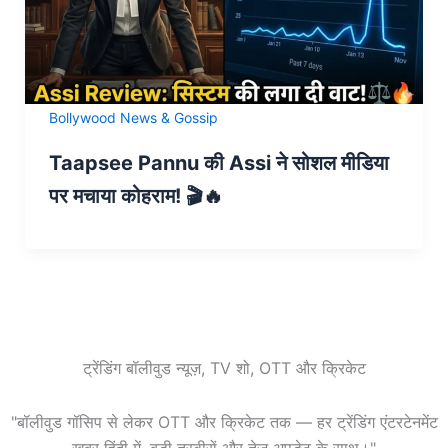
Bollywood News & Gossip
Taapsee Pannu की Assi ने सोशल मीडिया
पर मचाया कोहराम! 🎬🔥
ट्रेंडिंग बॉलीवुड न्यूज़, TV शो, OTT और क्रिकेट
"बॉलीवुड गॉसिप से लेकर OTT और क्रिकेट तक — हर ट्रेंडिंग एंटरटेनमेंट