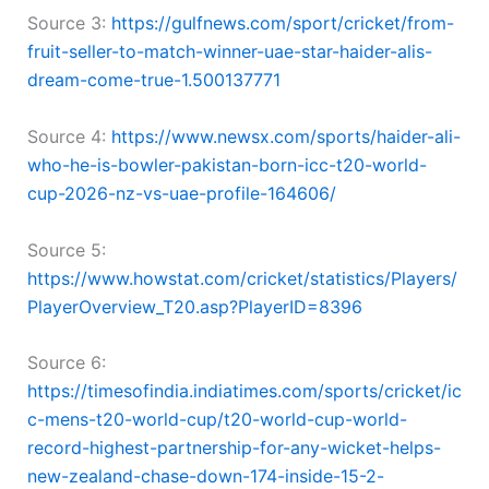
Source 3:
https://gulfnews.com/sport/cricket/from-
fruit-seller-to-match-winner-uae-star-haider-alis-
dream-come-true-1.500137771
Source 4:
https://www.newsx.com/sports/haider-ali-
who-he-is-bowler-pakistan-born-icc-t20-world-
cup-2026-nz-vs-uae-profile-164606/
Source 5:
https://www.howstat.com/cricket/statistics/Players/
PlayerOverview_T20.asp?PlayerID=8396
Source 6:
https://timesofindia.indiatimes.com/sports/cricket/ic
c-mens-t20-world-cup/t20-world-cup-world-
record-highest-partnership-for-any-wicket-helps-
new-zealand-chase-down-174-inside-15-2-