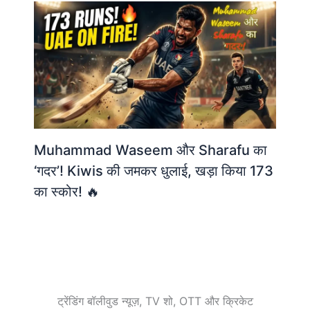
Muhammad Waseem और Sharafu का
‘गदर’! Kiwis की जमकर धुलाई, खड़ा किया 173
का स्कोर! 🔥
ट्रेंडिंग बॉलीवुड न्यूज़, TV शो, OTT और क्रिकेट