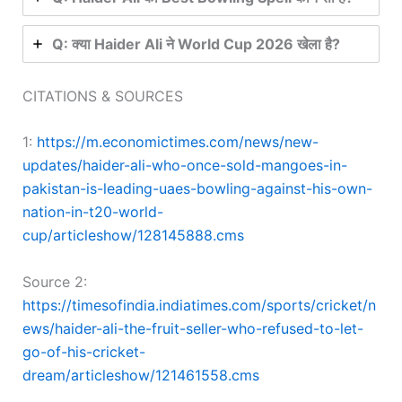
Q: क्या Haider Ali ने World Cup 2026 खेला है?
CITATIONS & SOURCES
1:
https://m.economictimes.com/news/new-
updates/haider-ali-who-once-sold-mangoes-in-
pakistan-is-leading-uaes-bowling-against-his-own-
nation-in-t20-world-
cup/articleshow/128145888.cms
Source 2:
https://timesofindia.indiatimes.com/sports/cricket/n
ews/haider-ali-the-fruit-seller-who-refused-to-let-
go-of-his-cricket-
dream/articleshow/121461558.cms