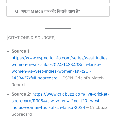
Q: अगला Match कब और किसके साथ है?
[CITATIONS & SOURCES]
Source 1:
https://www.espncricinfo.com/series/west-indies-
women-in-sri-lanka-2024-1433433/sri-lanka-
women-vs-west-indies-women-1st-t20i-
1433437/full-scorecard
– ESPN Cricinfo Match
Report
Source 2:
https://www.cricbuzz.com/live-cricket-
scorecard/93984/slw-vs-wiw-2nd-t20i-west-
indies-women-tour-of-sri-lanka-2024
– Cricbuzz
Scorecard