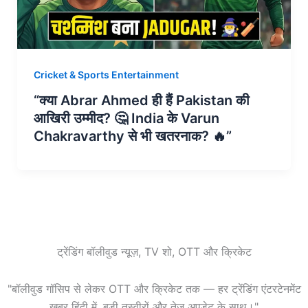
Cricket & Sports Entertainment
“क्या Abrar Ahmed ही हैं Pakistan की
आखिरी उम्मीद? 🤔 India के Varun
Chakravarthy से भी खतरनाक? 🔥”
ट्रेंडिंग बॉलीवुड न्यूज़, TV शो, OTT और क्रिकेट
"बॉलीवुड गॉसिप से लेकर OTT और क्रिकेट तक — हर ट्रेंडिंग एंटरटेनमेंट
खबर हिंदी में, बड़ी तस्वीरों और तेज़ अपडेट के साथ।"