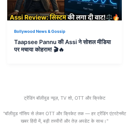
Bollywood News & Gossip
Taapsee Pannu की Assi ने सोशल मीडिया
पर मचाया कोहराम! 🎬🔥
ट्रेंडिंग बॉलीवुड न्यूज़, TV शो, OTT और क्रिकेट
"बॉलीवुड गॉसिप से लेकर OTT और क्रिकेट तक — हर ट्रेंडिंग एंटरटेनमेंट
खबर हिंदी में, बड़ी तस्वीरों और तेज़ अपडेट के साथ।"