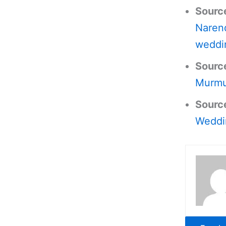
Source
Naren
weddi
Sourc
Murmu 
Sourc
Weddin