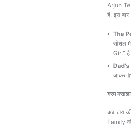
Arjun Ten
हैं, इस ब
The P
सोशल मी
Girl” ह
Dad’s 
जाकर In
गरम मसाला:
अब चाय की
Family की