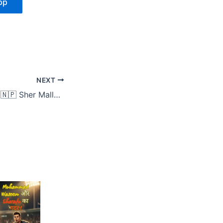
pp
NEXT
“History Created! 🇳🇵 Sher Malla ने डेब्यू पर मचाया ‘Gadar’, England के उड़ गए होश! 😱”