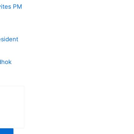
vites PM
esident
dhok