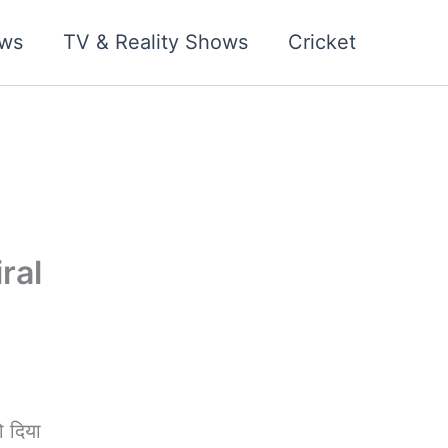
ws
TV & Reality Shows
Cricket
iral
 दिया