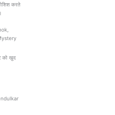
कोशिश करते
।
hok,
 “Mystery
ट को खुद
Tendulkar