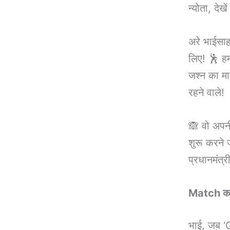
न्योता, देख
अरे भाईसा
लिए! 🕺 ह
जश्न का मा
रहने वाले!
🙈 वो अप
शुरू करने 
प्रधानमंत्र
Match का 
भाई, जब ‘