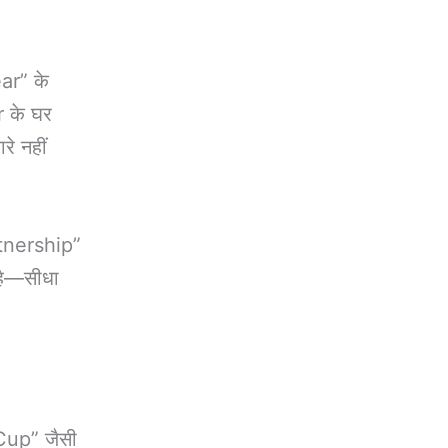
ar” के
 के घर
े नहीं
tnership”
 है—सीधा
 Cup” जैसी