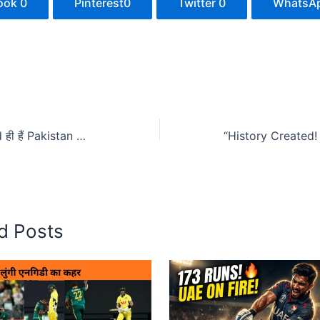
ook
0
Pinterest
0
Twitter
0
WhatsA
“क्या Abrar Ahmed ही हैं Pakistan की आखिरी उम्मीद? 🤔 India के Varun Chakravarthy से भी खतरनाक? 🔥”
d Posts