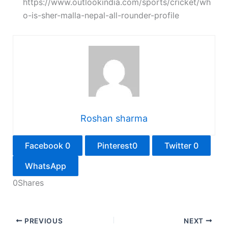
https://www.outlookindia.com/sports/cricket/wh
o-is-sher-malla-nepal-all-rounder-profile
Roshan sharma
Facebook
0
Pinterest
0
Twitter
0
WhatsApp
0
Shares
PREVIOUS
NEXT