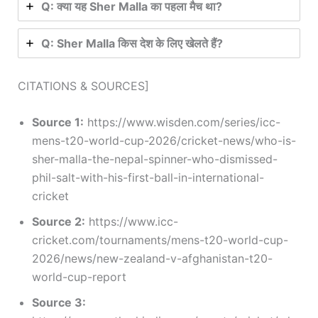
Q: क्या यह Sher Malla का पहला मैच था?
Q: Sher Malla किस देश के लिए खेलते हैं?
CITATIONS & SOURCES]
Source 1:
https://www.wisden.com/series/icc-
mens-t20-world-cup-2026/cricket-news/who-is-
sher-malla-the-nepal-spinner-who-dismissed-
phil-salt-with-his-first-ball-in-international-
cricket
Source 2:
https://www.icc-
cricket.com/tournaments/mens-t20-world-cup-
2026/news/new-zealand-v-afghanistan-t20-
world-cup-report
Source 3: