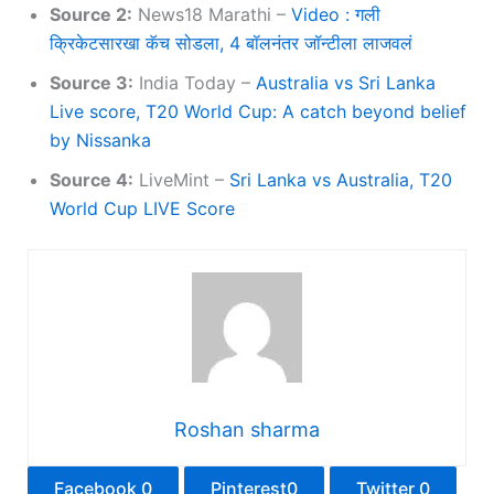
Source 2:
News18 Marathi –
Video : गली
क्रिकेटसारखा कॅच सोडला, 4 बॉलनंतर जॉन्टीला लाजवलं
Source 3:
India Today –
Australia vs Sri Lanka
Live score, T20 World Cup: A catch beyond belief
by Nissanka
Source 4:
LiveMint –
Sri Lanka vs Australia, T20
World Cup LIVE Score
Roshan sharma
Facebook
0
Pinterest
0
Twitter
0