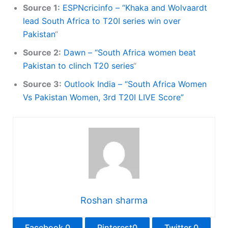
Source 1:
ESPNcricinfo – “Khaka and Wolvaardt
lead South Africa to T20I series win over
Pakistan
“
Source 2:
Dawn – “South Africa women beat
Pakistan to clinch T20 series
“
Source 3:
Outlook India – “South Africa Women
Vs Pakistan Women, 3rd T20I LIVE Score”
Roshan sharma
Facebook
0
Pinterest
0
Twitter
0