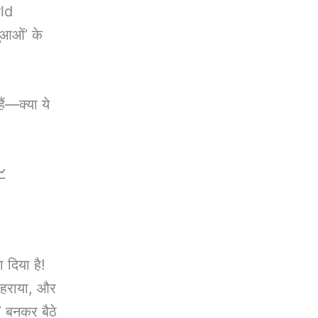
rld
आओं’ के
ं—क्या ये

 दिया है!
 हराया, और
बनकर बैठे