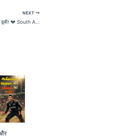
NEXT
Pakistan की ‘लुटिया’ डूबी! 💔 South Africa ने T20 Series में बजा दिया बाजा! 🥁
और