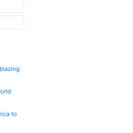
 blazing
orld
ica to