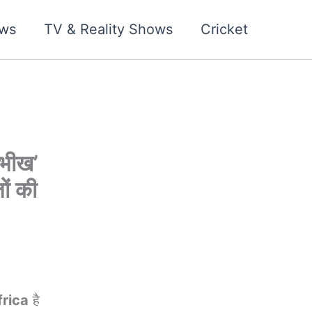
ws
TV & Reality Shows
Cricket
‘भीख’
ों की
frica
है