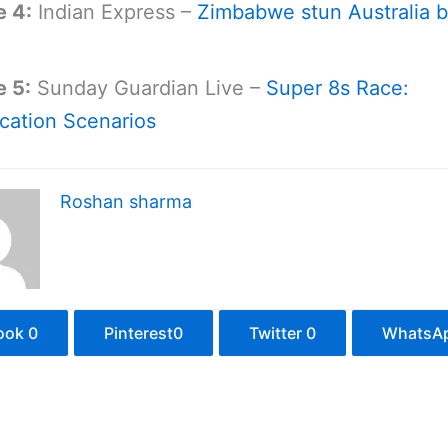
e 4:
Indian Express –
Zimbabwe stun Australia 
e 5:
Sunday Guardian Live –
Super 8s Race:
ication Scenarios
Roshan sharma
ook
0
Pinterest
0
Twitter
0
WhatsA