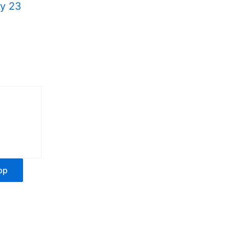
by 23
pp