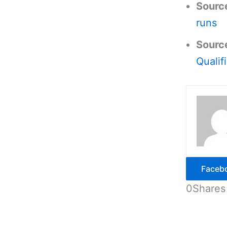
Sourc
runs
Sourc
Qualif
Faceb
0
Shares