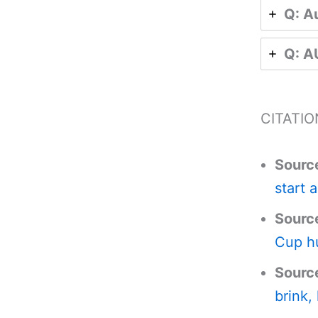
Q: Au
Q: AU
CITATI
Source
start 
Sourc
Cup hu
Sourc
brink,