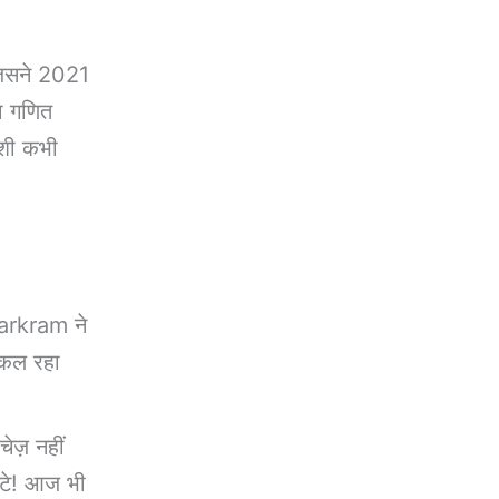
जिसने 2021
ा गणित
शी कभी
!
Markram ने
िकल रहा
ज़ नहीं
ोटे! आज भी