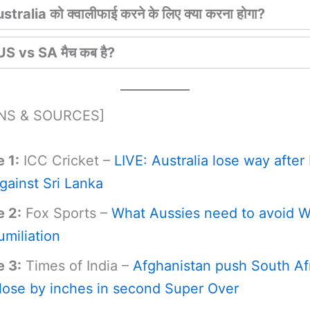
stralia को क्वालीफाई करने के लिए क्या करना होगा?
S vs SA मैच कब है?
ONS & SOURCES]
 1:
ICC Cricket –
LIVE: Australia lose way after
against Sri Lanka
e 2:
Fox Sports –
What Aussies need to avoid W
miliation
e 3:
Times of India –
Afghanistan push South Afr
 lose by inches in second Super Over