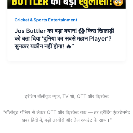
Cricket & Sports Entertainment
Jos Buttler का बड़ा बयान! 😱 किस खिलाड़ी
को बता दिया ‘दुनिया का सबसे महान Player’?
सुनकर यकीन नहीं होगा! 🔥”
ट्रेंडिंग बॉलीवुड न्यूज़, TV शो, OTT और क्रिकेट
"बॉलीवुड गॉसिप से लेकर OTT और क्रिकेट तक — हर ट्रेंडिंग एंटरटेनमेंट
खबर हिंदी में, बड़ी तस्वीरों और तेज़ अपडेट के साथ।"