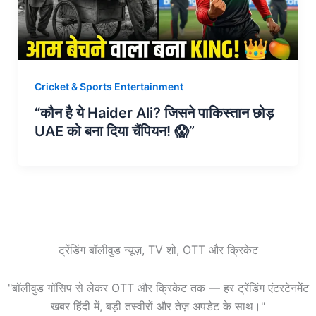
Cricket & Sports Entertainment
“कौन है ये Haider Ali? जिसने पाकिस्तान छोड़
UAE को बना दिया चैंपियन! 😱”
ट्रेंडिंग बॉलीवुड न्यूज़, TV शो, OTT और क्रिकेट
"बॉलीवुड गॉसिप से लेकर OTT और क्रिकेट तक — हर ट्रेंडिंग एंटरटेनमेंट
खबर हिंदी में, बड़ी तस्वीरों और तेज़ अपडेट के साथ।"