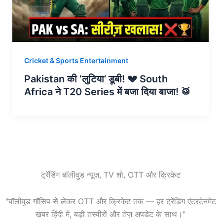
Cricket & Sports Entertainment
Pakistan की ‘लुटिया’ डूबी! 💔 South
Africa ने T20 Series में बजा दिया बाजा! 🥁
ट्रेंडिंग बॉलीवुड न्यूज़, TV शो, OTT और क्रिकेट
"बॉलीवुड गॉसिप से लेकर OTT और क्रिकेट तक — हर ट्रेंडिंग एंटरटेनमेंट
खबर हिंदी में, बड़ी तस्वीरों और तेज़ अपडेट के साथ।"