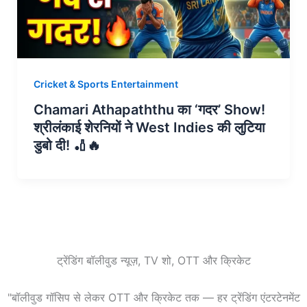
Cricket & Sports Entertainment
Chamari Athapaththu का ‘गदर’ Show!
श्रीलंकाई शेरनियों ने West Indies की लुटिया
डुबो दी! 🏏🔥
ट्रेंडिंग बॉलीवुड न्यूज़, TV शो, OTT और क्रिकेट
"बॉलीवुड गॉसिप से लेकर OTT और क्रिकेट तक — हर ट्रेंडिंग एंटरटेनमेंट