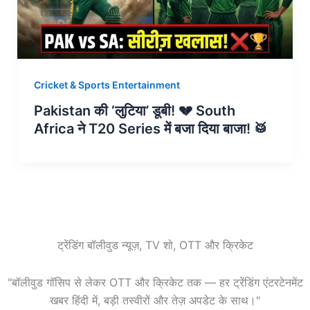
Cricket & Sports Entertainment
Pakistan की ‘लुटिया’ डूबी! 💔 South
Africa ने T20 Series में बजा दिया बाजा! 🥁
ट्रेंडिंग बॉलीवुड न्यूज़, TV शो, OTT और क्रिकेट
"बॉलीवुड गॉसिप से लेकर OTT और क्रिकेट तक — हर ट्रेंडिंग एंटरटेनमेंट
खबर हिंदी में, बड़ी तस्वीरों और तेज़ अपडेट के साथ।"